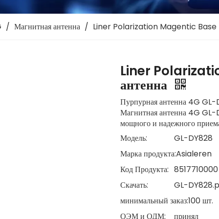
G
/
Магнитная антенна
/
Liner Polarization Magentic Bas
Liner Polariza
антенна
Пурпурная антенна 4G GL-D
Магнитная антенна 4G GL-D
мощного и надежного приема
Модель:
GL-DY828
Марка продукта:
Asialeren
Код Продукта:
8517710000
Скачать:
GL-DY828.p
минимальный заказ:
100 шт.
ОЭМ и ОДМ:
принял