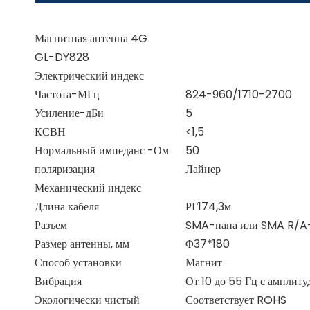
Магнитная антенна 4G
GL-DY828
Электрический индекс
Частота-МГц
824-960/1710-2700
Усиление-дБи
5
КСВН
<1,5
Нормальный импеданс -Ом
50
поляризация
Лайнер
Механический индекс
Длина кабеля
РГ174,3м
Разъем
SMA-папа или SMA R/A
Размер антенны, мм
Φ37*180
Способ установки
Магнит
Вибрация
От 10 до 55 Гц с амплитуд
Экологически чистый
Соответствует ROHS