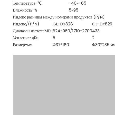
Температура-℃
-40~+85
Влажность-%
5~95
Индекс разницы между номерами продуктов (P/N)
Индекс/(P/N)
GL-DY828
GL-DY829
Диапазон частот-МГц
824-960/1710-2700
433
Усиление-дБи
5
2
Размер-мм
Φ37*180
Φ30*235 м