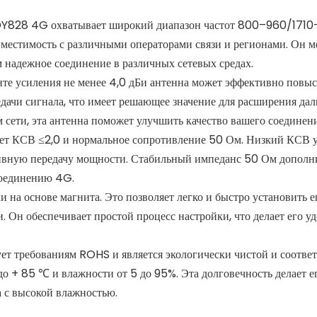
Y828 4G охватывает широкий диапазон частот 800–960/1710–2
местимость с различными операторами связи и регионами. Он м
м надежное соединение в различных сетевых средах.
те усиления не менее 4,0 дБи антенна может эффективно повыс
ачи сигнала, что имеет решающее значение для расширения дальн
 сети, эта антенна поможет улучшить качество вашего соединен
ет КСВ ≤2,0 и нормальное сопротивление 50 Ом. Низкий КСВ ук
ивную передачу мощности. Стабильный импеданс 50 Ом дополни
соединению 4G.
на основе магнита. Это позволяет легко и быстро установить 
. Он обеспечивает простой процесс настройки, что делает его у
ует требованиям ROHS и является экологически чистой и соотве
 до + 85 ℃ и влажности от 5 до 95%. Эта долговечность делает
а с высокой влажностью.