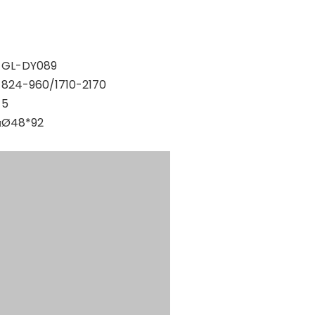
GL-DY089
824-960/1710-2170
5
м
Ø48*92