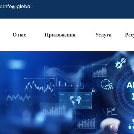
а:
info@global-
О нас
Приложения
Услуга
Рес