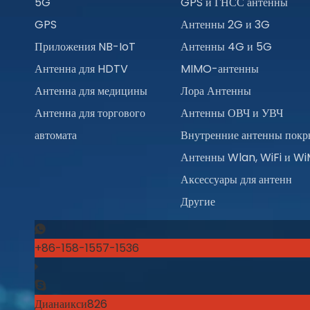
5G
GPS и ГНСС антенны
GPS
Антенны 2G и 3G
Приложения NB-IoT
Антенны 4G и 5G
Антенна для HDTV
MIMO-антенны
Антенна для медицины
Лора Антенны
Антенна для торгового
Антенны ОВЧ и УВЧ
автомата
Внутренние антенны покр
Антенны Wlan, WiFi и W
Аксессуары для антенн
Другие
+86-158-1557-1536
Дианаикси826