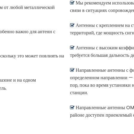
Мы рекомендуем использова

м от любой металлической
связи в ситуациях сопровожде
Антенны с креплением на ст

обенно важно для антенн с
территорий, где мощность сиг
Антенны с высоким коэффиц

требуется большая дальность д
скольку это может повлиять на
Направленные антенны с фи

определенном направлении — и
азоне и на одном
пор, пока во время установки 
ль.
станции.
Направленные антенны OMNI

районе доступен приемлемый с