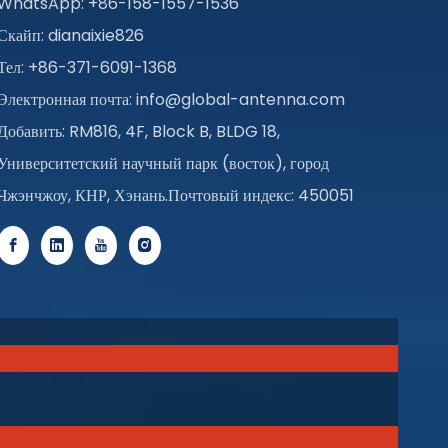
WhatsApp: +86-158-1557-1536
Скайп: dianaixie826
Тел: +86-371-6091-1368
Электронная почта:
info@global-antenna.com
Добавить: RM816, 4F, Block B, BLDG 18,
Университетский научный парк (восток), город
Чжэнчжоу, КНР, Хэнань.Почтовый индекс: 450051