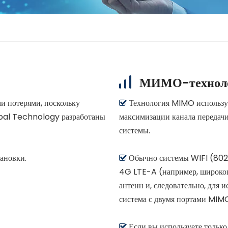
МИМО-технол
ми потерями, поскольку
Технология MIMO используе

lobal Technology разработаны
максимизации канала передач
системы.
ановки.
Обычно системы WIFI (802.

4G LTE-A (например, широко
антенн и, следовательно, для 
система с двумя портами MIM
Если вы используете только
