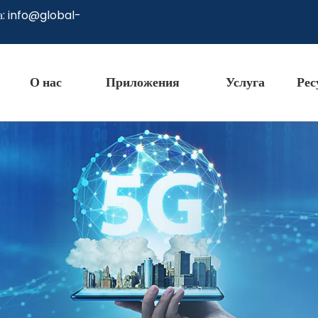
а:
info@global-
О нас
Приложения
Услуга
Рес