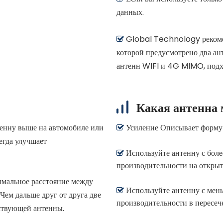
данных.
Global Technology рекомен

которой предусмотрено два а
антенн WIFI и 4G MIMO, подх
Какая антенна 
енну выше на автомобиле или
Усиление Описывает форму 

егда улучшает
Используйте антенну с бол

производительности на откры
имальное расстояние между
Используйте антенну с мен

Чем дальше друг от друга две
производительности в пересеч
ствующей антенны.