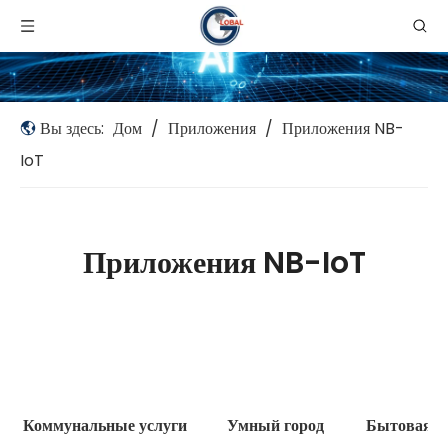
Вы здесь:
Дом
/
Приложения
/
Приложения NB-
IoT
Приложения NB-IoT
Коммунальные услуги
Умный город
Бытовая э