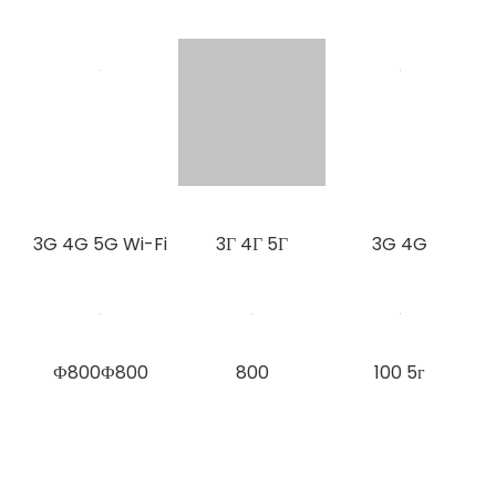
3G 4G 5G Wi-Fi
3Г 4Г 5Г
3G 4G
Ф800Ф800
800
100 5г