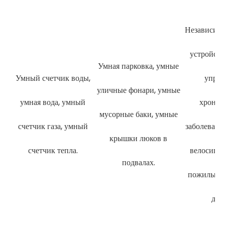
Независим
устройств
Умная парковка, умные
Умный счетчик воды,
управ
уличные фонари, умные
умная вода, умный
хронич
мусорные баки, умные
счетчик газа, умный
заболевани
крышки люков в
счетчик тепла.
велосипед
подвалах.
пожилыми
дет