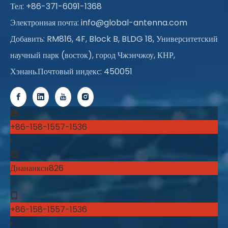
Тел: +86-371-6091-1368
Электронная почта:
info@global-antenna.com
Добавить: RM816, 4F, Block B, BLDG 18, Университетский
научный парк (восток), город Чжэнчжоу, КНР,
Хэнань.Почтовый индекс: 450051
+86-158-1557-1536
Дианаикси826
+86-158-1557-1536