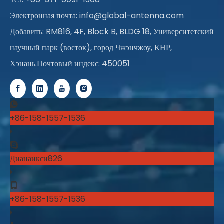
Электронная почта:
info@global-antenna.com
Добавить: RM816, 4F, Block B, BLDG 18, Университетский
научный парк (восток), город Чжэнчжоу, КНР,
Хэнань.Почтовый индекс: 450051
+86-158-1557-1536
Дианаикси826
+86-158-1557-1536