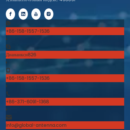
+86-158-1557-1536
Дианаикси826
+86-158-1557-1536
+86-371-6091-1368
info@global-antenna.com