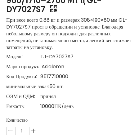
960/1710–2700 МГц GL-
DY7027S7
При весе всего 0,88 кг и размерах 308×190×80 мм GL-
DY7027S7 прост в обращении и установке. Благодаря
небольшому размеру он подходит для различных
помещений, не занимая много места, а легкий вес снижает
затраты на установку.
Модель:
ГЛ-DY7027S7
Марка продукта:
Asialeren
Код Продукта:
8517710000
минимальный заказ:
50 шт.
ОЭМ и ОДМ:
принял
Емкость:
10000ПК/день
Количество: