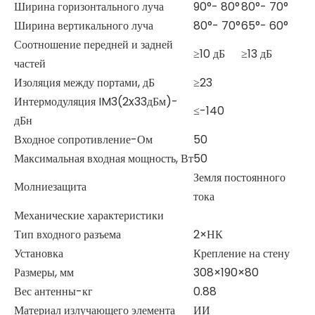
Ширина горизонтального луча
90°- 80°
80°- 70°
Ширина вертикального луча
80°- 70°
65°- 60°
Соотношение передней и задней
≥10 дБ
≥13 дБ
частей
Изоляция между портами, дБ
≥23
Интермодуляция IM3(2x33дБм)-
≤-140
дБн
Входное сопротивление-Ом
50
Максимальная входная мощность, Вт
50
Земля постоянного
Молниезащита
тока
Механические характеристики
Тип входного разъема
2×НК
Установка
Крепление на стену
Размеры, мм
308×190×80
Вес антенны-кг
0.88
Материал излучающего элемента
ИИ