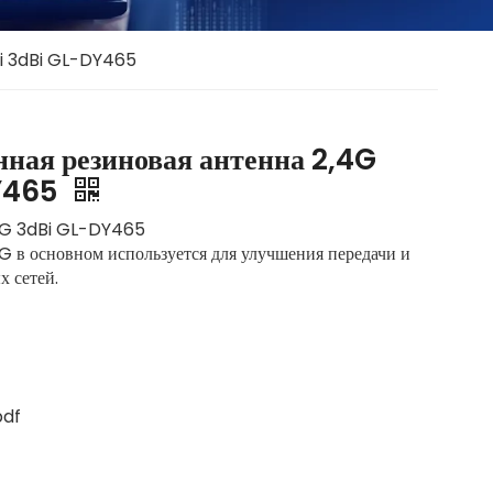
Fi 3dBi GL-DY465
ная резиновая антенна 2,4G
DY465
,4G 3dBi GL-DY465
4G в основном используется для улучшения передачи и
сетей. ‌
pdf