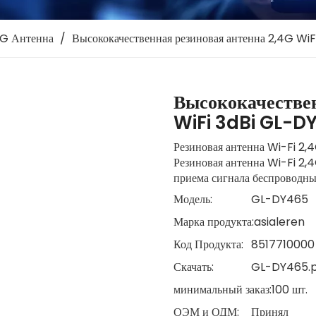
4G Антенна
/
Высококачественная резиновая антенна 2,4G Wi
Высококачествен
WiFi 3dBi GL-
Резиновая антенна Wi-Fi 2
Резиновая антенна Wi-Fi 2,
приема сигнала беспроводных 
Модель:
GL-DY465
Марка продукта:
asialeren
Код Продукта:
8517710000
Скачать:
GL-DY465.
минимальный заказ:
100 шт.
ОЭМ и ОДМ:
Принял