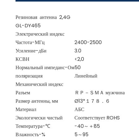
Резиновая антенна 2,4G
GL-DY465
Электрический индекс
Частота-МГц
2400-2500
Усиление-дБи
3.0
КСВН
<2,0
Нормальный импеданс-Ом
50
поляризация
Линейный
Механический индекс
Разъем
ＲＰ－ＳＭＡ мужчина
Размер антенны, мм
Ø13*１７８．６
Материал
АБС
Экологически чистый
Соответствует ROHS
Температура-℃
-40～＋85
Влажность-%
5～95