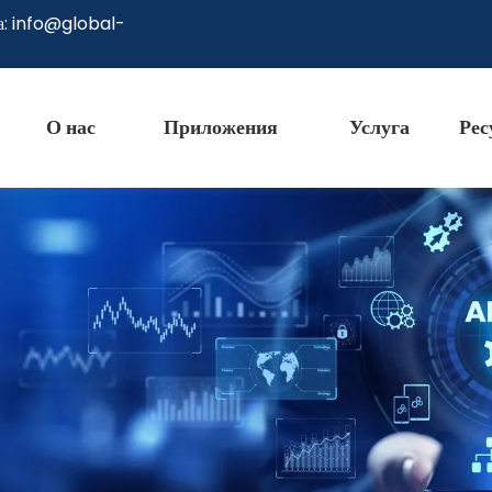
а:
info@global-
О нас
Приложения
Услуга
Рес