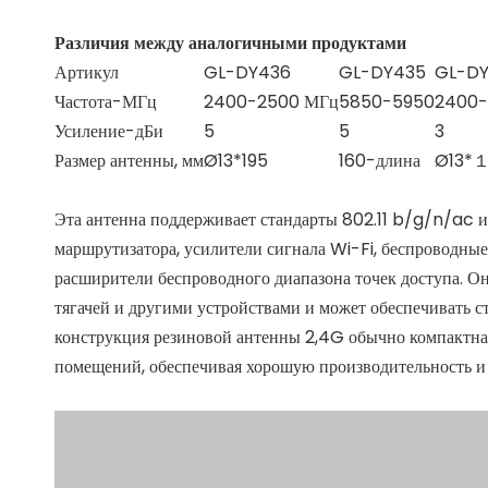
Различия между аналогичными продуктами
Артикул
GL-DY436
GL-DY435
GL-D
Частота-МГц
2400-2500 МГц
5850-5950
2400-
Усиление-дБи
5
5
3
Размер антенны, мм
Ø13*195
160-длина
Ø13
Эта антенна поддерживает стандарты 802.11 b/g/n/ac и
маршрутизатора, усилители сигнала Wi-Fi, беспроводны
расширители беспроводного диапазона точек доступа. О
тягачей и другими устройствами и может обеспечивать с
конструкция резиновой антенны 2,4G обычно компактна,
помещений, обеспечивая хорошую производительность и 