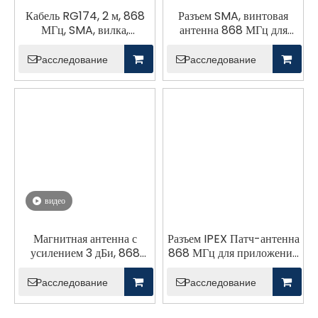
Кабель RG174, 2 м, 868
Разъем SMA, винтовая
МГц, SMA, вилка,
антенна 868 МГц для
резиновая антенна
наружного наблюдения
Расследование
Расследование
видео
Магнитная антенна с
Разъем IPEX Патч-антенна
усилением 3 дБи, 868
868 МГц для приложений
МГц для наружных
Lora WAN
беспроводных сетей
Расследование
Расследование