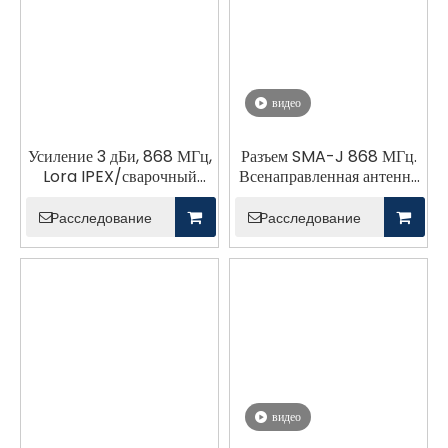
видео
Усиление 3 дБи, 868 МГц,
Разъем SMA-J 868 МГц.
Lora IPEX/сварочный
Всенаправленная антенна
разъем, антенна FPC
для беспроводных систем.
Расследование
Расследование
видео