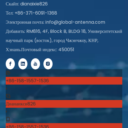
Скайп: dianaixie826
Тел: +86-371-6091-1368
Электронная почта:
info@global-antenna.com
Добавить: RM816, 4F, Block B, BLDG 18, Университетский
научный парк (восток), город Чжэнчжоу, КНР,
Хэнань.Почтовый индекс: 450051
+86-158-1557-1536
Дианаикси826
+86-158-1557-1536